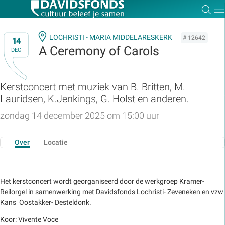
Zoe
Dir
LOCHRISTI - MARIA MIDDELARESKERK
# 12642
14
A Ceremony of Carols
DEC
Zoek:
Kerstconcert met muziek van B. Britten, M.
Lauridsen, K.Jenkings, G. Holst en anderen.
Zoeken
zondag 14 december 2025 om 15:00 uur
Over
Locatie
Het kerstconcert wordt georganiseerd door de werkgroep Kramer-
Reilorgel in samenwerking met Davidsfonds Lochristi- Zeveneken en vzw
Kans Oostakker- Desteldonk.
Koor: Vivente Voce