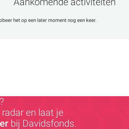
Aankomende activiteiten
obeer het op een later moment nog een keer.
?
radar en laat je
ger
bij Davidsfonds.